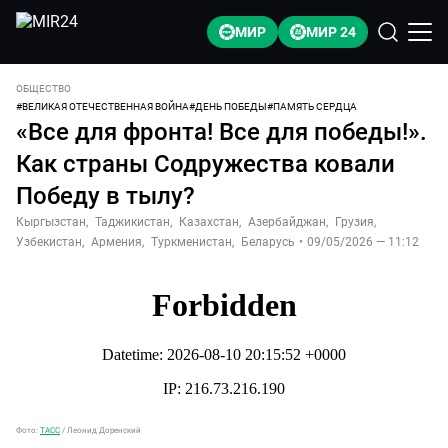
МИР
МИР 24
ОБЩЕСТВО
#
ВЕЛИКАЯ ОТЕЧЕСТВЕННАЯ ВОЙНА
#
ДЕНЬ ПОБЕДЫ
#
ПАМЯТЬ СЕРДЦА
«Все для фронта! Все для победы!».
Как страны Содружества ковали
Победу в тылу?
Кыргызстан
,
Таджикистан
,
Казахстан
,
Азербайджан
,
Грузия
,
Узбекистан
,
Армения
,
Туркменистан
,
Беларусь
•
09/05/2026 — 11:12
Фото:
ТАСС
/
Леонид Доренский