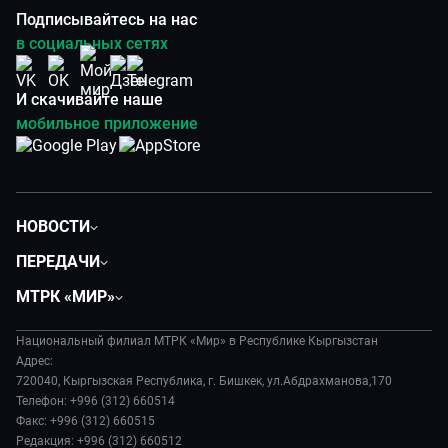
Подписывайтесь на нас
в социальных сетях
И скачивайте наше
мобильное приложение
НОВОСТИ
Политика
ПЕРЕДАЧИ
Общество
Вместе
МТРК «МИР»
Экономика
Вот такая петрушка
О нас
Происшествия
Вместе выгодно
Национальный филиал МТРК «Мир» в Республике Кыргызстан
История
Наука и технологии
Адрес:
Евразия. Культурно
Руководство
720040, Кыргызская Республика, г. Бишкек, ул.Абдрахманова,170
Спорт
Евразия. Регионы
Телефон: +996 (312) 660514
Лица мира
Культура
Факс: +996 (312) 660515
Наши иностранцы
Новости
Редакция: +996 (312) 660512