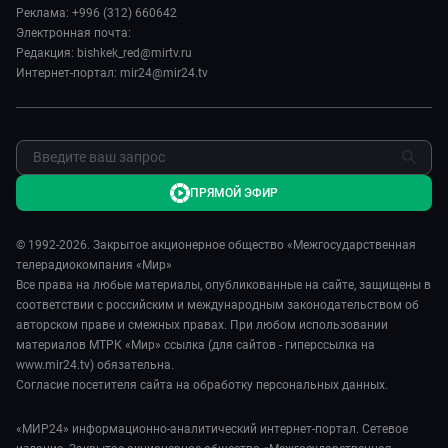
Пять причин поехать в...
Пресса о нас
Реклама: +996 (312) 660642
Сделано в Содружестве
Электронная почта:
Карьера
Редакция: bishkek_red@mirtv.ru
Реклама
Интернет-портал: mir24@mir24.tv
Обратная связь
ПРЯМОЙ ЭФИР
© 1992-2026. Закрытое акционерное общество «Межгосударственная
телерадиокомпания «Мир»
Все права на любые материалы, опубликованные на сайте, защищены в
соответствии с российским и международным законодательством об
авторском праве и смежных правах. При любом использовании
материалов МТРК «Мир» ссылка (для сайтов - гиперссылка на
www.mir24.tv) обязательна.
Согласие посетителя сайта на обработку персональных данных.
«МИР24» информационно-аналитический интернет-портал. Сетевое