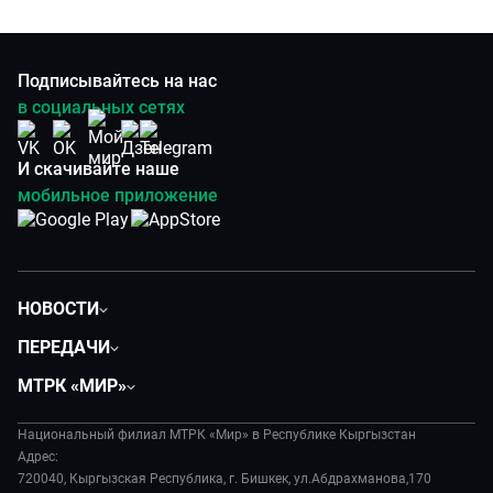
Подписывайтесь на нас
в социальных сетях
И скачивайте наше
мобильное приложение
НОВОСТИ
Политика
ПЕРЕДАЧИ
Общество
Вместе
МТРК «МИР»
Экономика
Вот такая петрушка
О нас
Происшествия
Вместе выгодно
Национальный филиал МТРК «Мир» в Республике Кыргызстан
История
Наука и технологии
Адрес:
Евразия. Культурно
Руководство
720040, Кыргызская Республика, г. Бишкек, ул.Абдрахманова,170
Спорт