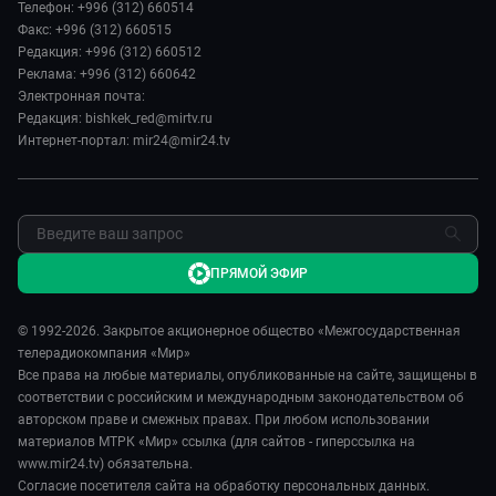
Евразия. Регионы
Телефон: +996 (312) 660514
Лица мира
Культура
Факс: +996 (312) 660515
Наши иностранцы
Новости
Редакция: +996 (312) 660512
Пять причин поехать в...
Пресса о нас
Реклама: +996 (312) 660642
Сделано в Содружестве
Электронная почта:
Карьера
Редакция: bishkek_red@mirtv.ru
Реклама
Интернет-портал: mir24@mir24.tv
Обратная связь
ПРЯМОЙ ЭФИР
© 1992-2026. Закрытое акционерное общество «Межгосударственная
телерадиокомпания «Мир»
Все права на любые материалы, опубликованные на сайте, защищены в
соответствии с российским и международным законодательством об
авторском праве и смежных правах. При любом использовании
материалов МТРК «Мир» ссылка (для сайтов - гиперссылка на
www.mir24.tv) обязательна.
Согласие посетителя сайта на обработку персональных данных.