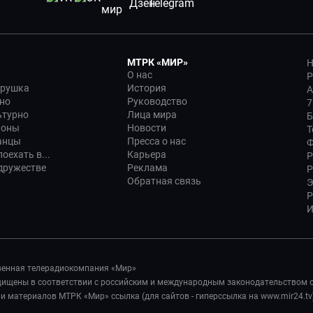
МТРК «МИР»
Н
О нас
Р
трушка
История
А
но
Руководство
7
ьтурно
Лица мира
Б
ионы
Новости
Т
анцы
Пресса о нас
Ф
оехать в...
Карьера
Р
дружестве
Реклама
Р
Обратная связь
Э
Р
И
венная телерадиокомпания «Мир»
ащищены в соответствии с российским и международным законодательством 
 материалов МТРК «Мир» ссылка (для сайтов - гиперссылка на www.mir24.tv