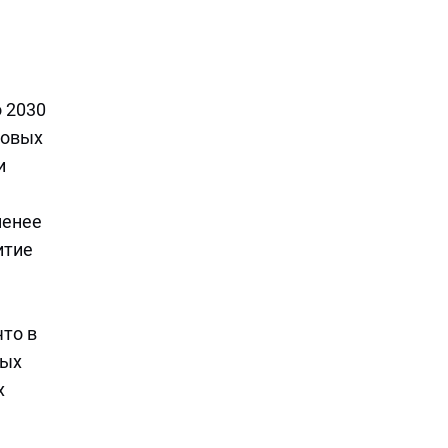
 2030
новых
и
менее
итие
что в
ных
х