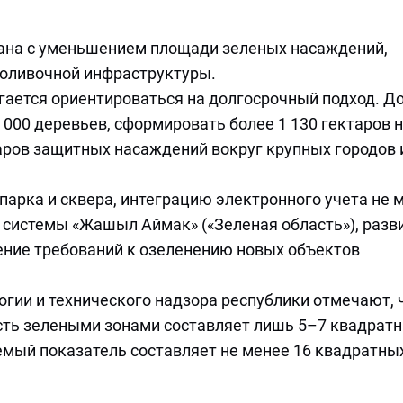
ана с уменьшением площади зеленых насаждений,
поливочной инфраструктуры.
ается ориентироваться на долгосрочный подход. До
 000 деревьев, сформировать более 1 130 гектаров 
таров защитных насаждений вокруг крупных городов 
арка и сквера, интеграцию электронного учета не 
й системы «Жашыл Аймак» («Зеленая область»), разв
ение требований к озеленению новых объектов
огии и технического надзора республики отмечают, 
сть зелеными зонами составляет лишь 5–7 квадрат
емый показатель составляет не менее 16 квадратны