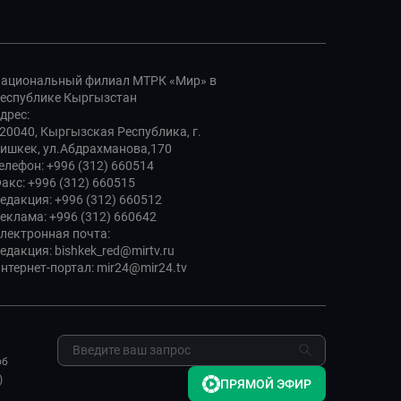
ациональный филиал МТРК «Мир» в
еспублике Кыргызстан
дрес:
20040, Кыргызская Республика, г.
ишкек, ул.Абдрахманова,170
елефон: +996 (312) 660514
акс: +996 (312) 660515
едакция: +996 (312) 660512
еклама: +996 (312) 660642
лектронная почта:
едакция: bishkek_red@mirtv.ru
нтернет-портал: mir24@mir24.tv
об
)
ПРЯМОЙ ЭФИР