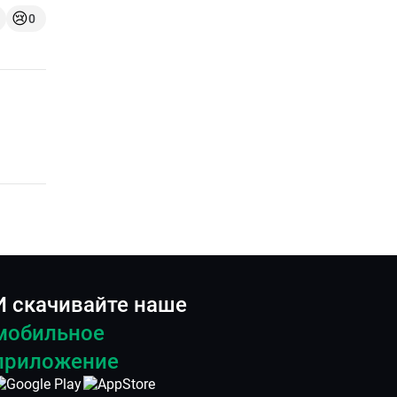
😢
0
И скачивайте наше
мобильное
приложение