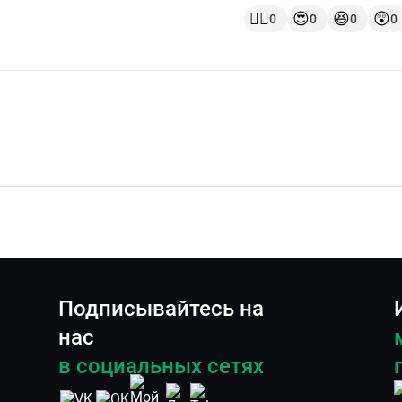
👍🏻
😍
😆
😲
0
0
0
0
Подписывайтесь на
нас
в социальных сетях