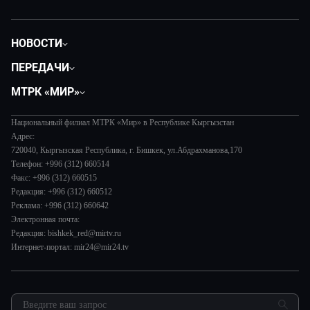
НОВОСТИ
Политика
ПЕРЕДАЧИ
Общество
Вместе
МТРК «МИР»
Экономика
Вот такая петрушка
О нас
Происшествия
Вместе выгодно
Национальный филиал МТРК «Мир» в Республике Кыргызстан
История
Наука и технологии
Адрес:
Евразия. Культурно
Руководство
720040, Кыргызская Республика, г. Бишкек, ул.Абдрахманова,170
Спорт
Евразия. Регионы
Телефон: +996 (312) 660514
Лица мира
Культура
Факс: +996 (312) 660515
Наши иностранцы
Новости
Редакция: +996 (312) 660512
Пять причин поехать в...
Пресса о нас
Реклама: +996 (312) 660642
Сделано в Содружестве
Электронная почта:
Карьера
Редакция: bishkek_red@mirtv.ru
Реклама
Интернет-портал: mir24@mir24.tv
Обратная связь