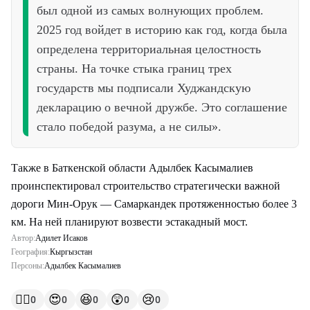
был одной из самых волнующих проблем.
2025 год войдет в историю как год, когда была
определена территориальная целостность
страны. На точке стыка границ трех
государств мы подписали Худжандскую
декларацию о вечной дружбе. Это соглашение
стало победой разума, а не силы».
Также в Баткенской области Адылбек Касымалиев
проинспектировал строительство стратегически важной
дороги Мин-Орук — Самаркандек протяженностью более 3
км. На ней планируют возвести эстакадный мост.
Автор:
Адилет Исаков
География:
Кыргызстан
Персоны:
Адылбек Касымалиев
👍🏻
😍
😆
😲
😢
0
0
0
0
0