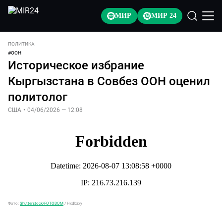
МИР
МИР 24
ПОЛИТИКА
#
ООН
Историческое избрание
Кыргызстана в Совбез ООН оценил
политолог
США
•
04/06/2026 — 12:08
Фото:
Shutterstock/FOTODOM
/
Hxdbzxy