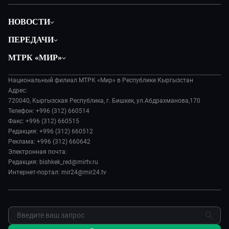
НОВОСТИ
Политика
ПЕРЕДАЧИ
Общество
Вместе
МТРК «МИР»
Экономика
Вот такая петрушка
О нас
Происшествия
Вместе выгодно
Национальный филиал МТРК «Мир» в Республике Кыргызстан
История
Наука и технологии
Адрес:
Евразия. Культурно
Руководство
720040, Кыргызская Республика, г. Бишкек, ул.Абдрахманова,170
Спорт
Евразия. Регионы
Телефон: +996 (312) 660514
Лица мира
Культура
Факс: +996 (312) 660515
Наши иностранцы
Новости
Редакция: +996 (312) 660512
Пять причин поехать в...
Пресса о нас
Реклама: +996 (312) 660642
Сделано в Содружестве
Электронная почта:
Карьера
Редакция: bishkek_red@mirtv.ru
Реклама
Интернет-портал: mir24@mir24.tv
Обратная связь