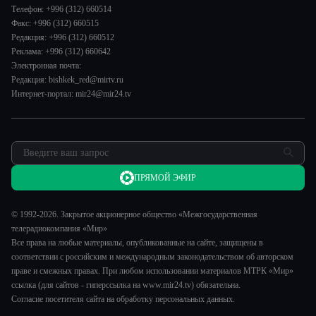
Спорт
Евразия. Регионы
Телефон: +996 (312) 660514
Лица мира
Культура
Факс: +996 (312) 660515
Наши иностранцы
Новости
Редакция: +996 (312) 660512
Пять причин поехать в...
Пресса о нас
Реклама: +996 (312) 660642
Сделано в Содружестве
Электронная почта:
Карьера
Редакция: bishkek_red@mirtv.ru
Реклама
Интернет-портал: mir24@mir24.tv
Обратная связь
ПРЯМОЙ ЭФИР
© 1992-2026. Закрытое акционерное общество «Межгосударственная
телерадиокомпания «Мир»
Все права на любые материалы, опубликованные на сайте, защищены в
соответствии с российским и международным законодательством об авторском
праве и смежных правах. При любом использовании материалов МТРК «Мир»
ссылка (для сайтов - гиперссылка на www.mir24.tv) обязательна.
Согласие посетителя сайта на обработку персональных данных.