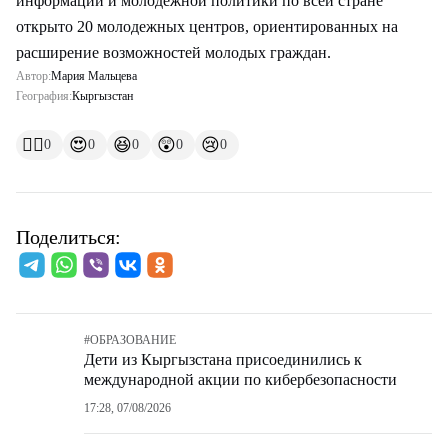
информации и молодежной политики по всей стране
открыто 20 молодежных центров, ориентированных на
расширение возможностей молодых граждан.
Автор:
Мария Мальцева
География:
Кыргызстан
👍🏻
😍
😆
😲
😢
0
0
0
0
0
Поделиться:
#
ОБРАЗОВАНИЕ
Дети из Кыргызстана присоединились к
международной акции по кибербезопасности
17:28, 07/08/2026