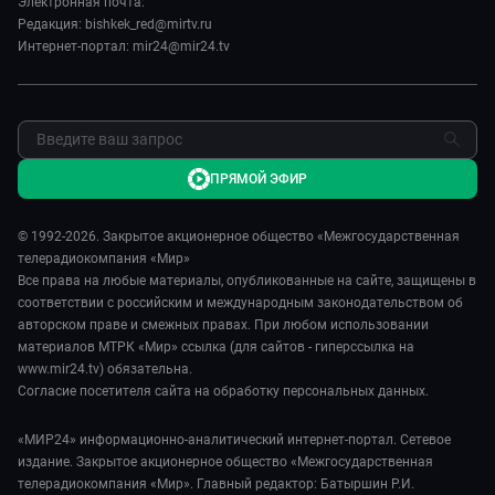
Сделано в Содружестве
Электронная почта:
Карьера
Редакция: bishkek_red@mirtv.ru
Реклама
Интернет-портал: mir24@mir24.tv
Обратная связь
ПРЯМОЙ ЭФИР
© 1992-2026. Закрытое акционерное общество «Межгосударственная
телерадиокомпания «Мир»
Все права на любые материалы, опубликованные на сайте, защищены в
соответствии с российским и международным законодательством об
авторском праве и смежных правах. При любом использовании
материалов МТРК «Мир» ссылка (для сайтов - гиперссылка на
www.mir24.tv) обязательна.
Согласие посетителя сайта на обработку персональных данных.
«МИР24» информационно-аналитический интернет-портал. Сетевое
издание. Закрытое акционерное общество «Межгосударственная
телерадиокомпания «Мир». Главный редактор: Батыршин Р.И.