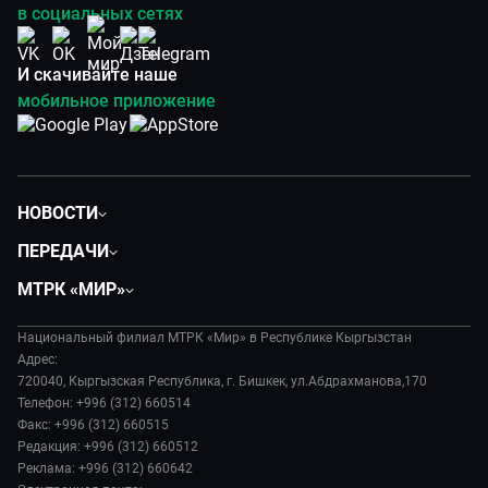
в социальных сетях
И скачивайте наше
мобильное приложение
НОВОСТИ
Политика
ПЕРЕДАЧИ
Общество
Вместе
МТРК «МИР»
Экономика
Вот такая петрушка
О нас
Происшествия
Вместе выгодно
Национальный филиал МТРК «Мир» в Республике Кыргызстан
История
Наука и технологии
Адрес:
Евразия. Культурно
Руководство
720040, Кыргызская Республика, г. Бишкек, ул.Абдрахманова,170
Спорт
Евразия. Регионы
Телефон: +996 (312) 660514
Лица мира
Культура
Факс: +996 (312) 660515
Наши иностранцы
Новости
Редакция: +996 (312) 660512
Пять причин поехать в...
Пресса о нас
Реклама: +996 (312) 660642