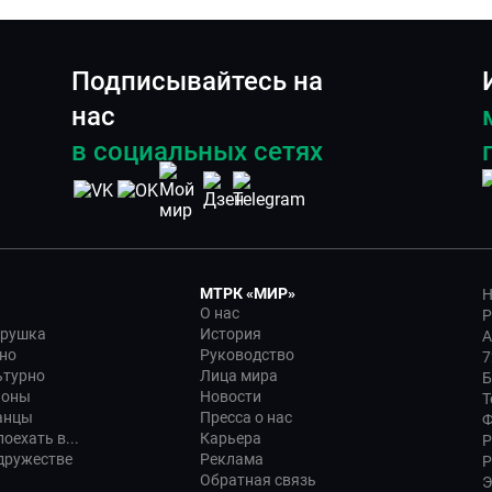
Подписывайтесь на
нас
в социальных сетях
МТРК «МИР»
Н
О нас
Р
трушка
История
А
но
Руководство
7
ьтурно
Лица мира
Б
ионы
Новости
Т
анцы
Пресса о нас
Ф
оехать в...
Карьера
Р
дружестве
Реклама
Р
Обратная связь
Э