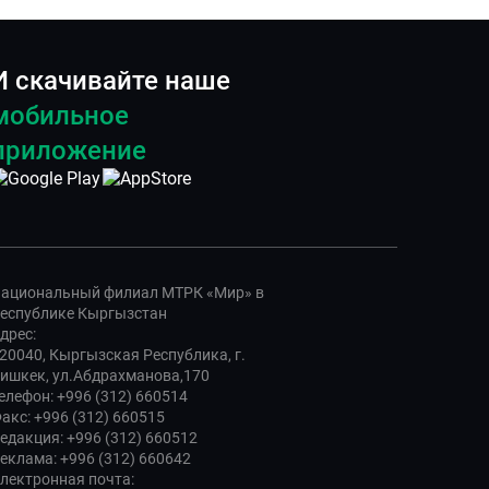
И скачивайте наше
мобильное
приложение
ациональный филиал МТРК «Мир» в
еспублике Кыргызстан
дрес:
20040, Кыргызская Республика, г.
ишкек, ул.Абдрахманова,170
елефон: +996 (312) 660514
акс: +996 (312) 660515
едакция: +996 (312) 660512
еклама: +996 (312) 660642
лектронная почта: