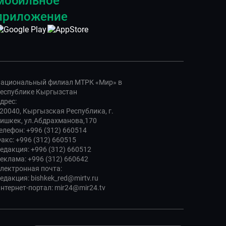
мобильное
приложение
ациональный филиал МТРК «Мир» в
еспублике Кыргызстан
дрес:
20040, Кыргызская Республика, г.
ишкек, ул.Абдрахманова,170
елефон: +996 (312) 660514
акс: +996 (312) 660515
едакция: +996 (312) 660512
еклама: +996 (312) 660642
лектронная почта:
едакция: bishkek_red@mirtv.ru
нтернет-портал: mir24@mir24.tv