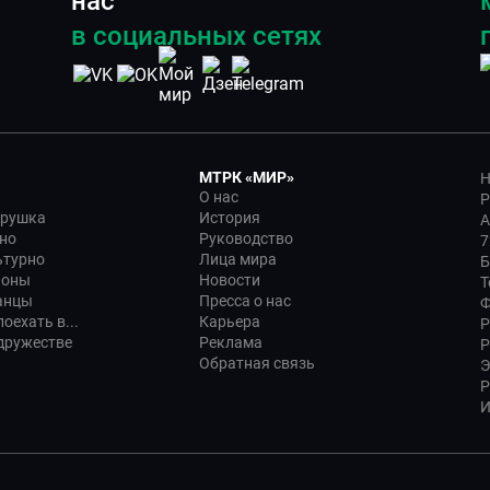
нас
в социальных сетях
МТРК «МИР»
Н
О нас
Р
трушка
История
А
но
Руководство
7
ьтурно
Лица мира
Б
ионы
Новости
Т
анцы
Пресса о нас
Ф
оехать в...
Карьера
Р
дружестве
Реклама
Р
Обратная связь
Э
Р
И