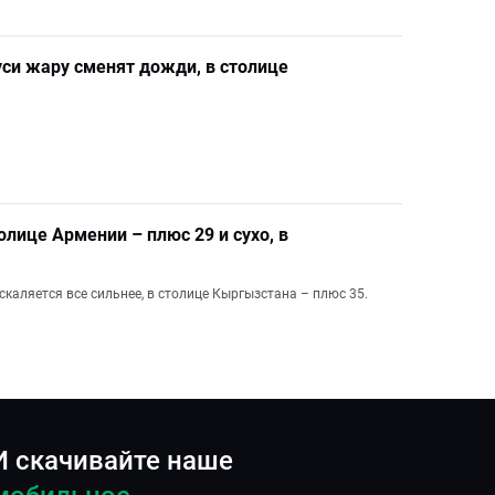
уси жару сменят дожди, в столице
олице Армении – плюс 29 и сухо, в
скаляется все сильнее, в столице Кыргызстана – плюс 35.
И скачивайте наше