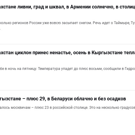
ахстане ливни, град и шквал, в Армении солнечно, в столи
колько регионов России уже вовсю засыпает снегом. Речь идет о Таймыре, Т
.
ахстан циклон принес ненастье, осень в Кыргызстане тепл
ебе в ночь на пятницу. Температура упадет до плюс восьми, сообщили в Гидро
гызстане – плюс 29, в Беларуси облачно и без осадков
талось москвичам – плюс 23 в российской столице. Это на несколько градус