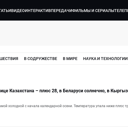
ТАТЬИ
ВИДЕО
ИНТЕРАКТИВ
ПЕРЕДАЧИ
ФИЛЬМЫ И СЕРИАЛЫ
ТЕЛЕП
ШЕСТВИЯ
В СОДРУЖЕСТВЕ
В МИРЕ
НАУКА И ТЕХНОЛОГИИ
лице Казахстана – плюс 28, в Беларуси солнечно, в Кыргыз
амой холодной с начала календарной осени. Температура упала ниже плюс т