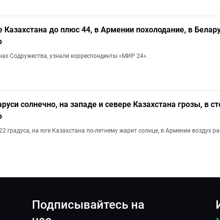
е Казахстана до плюс 44, в Армении похолодание, в Белар
о
анах Содружества, узнали корреспонденты «МИР 24».
аруси солнечно, на западе и севере Казахстана грозы, в ст
о
2 градуса, на юге Казахстана по-летнему жарит солнце, в Армении воздух ра
Подписывайтесь на