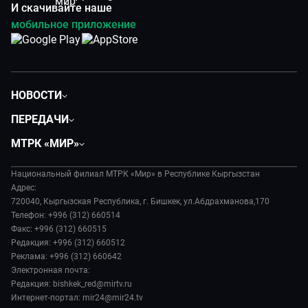
И скачивайте наше
мобильное приложение
НОВОСТИ
Политика
ПЕРЕДАЧИ
Общество
Вместе
МТРК «МИР»
Экономика
Вот такая петрушка
О нас
Происшествия
Вместе выгодно
Национальный филиал МТРК «Мир» в Республике Кыргызстан
История
Наука и технологии
Адрес:
Евразия. Культурно
Руководство
720040, Кыргызская Республика, г. Бишкек, ул.Абдрахманова,170
Спорт
Евразия. Регионы
Телефон: +996 (312) 660514
Лица мира
Культура
Факс: +996 (312) 660515
Наши иностранцы
Новости
Редакция: +996 (312) 660512
Пять причин поехать в...
Пресса о нас
Реклама: +996 (312) 660642
Сделано в Содружестве
Электронная почта:
Карьера
Редакция: bishkek_red@mirtv.ru
Реклама
Интернет-портал: mir24@mir24.tv