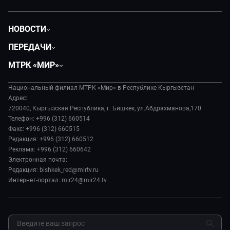
НОВОСТИ
Политика
ПЕРЕДАЧИ
Общество
Вместе
МТРК «МИР»
Экономика
Вот такая петрушка
О нас
Происшествия
Вместе выгодно
Национальный филиал МТРК «Мир» в Республике Кыргызстан
История
Наука и технологии
Адрес:
Евразия. Культурно
Руководство
720040, Кыргызская Республика, г. Бишкек, ул.Абдрахманова,170
Спорт
Евразия. Регионы
Телефон: +996 (312) 660514
Лица мира
Культура
Факс: +996 (312) 660515
Наши иностранцы
Новости
Редакция: +996 (312) 660512
Пять причин поехать в...
Пресса о нас
Реклама: +996 (312) 660642
Сделано в Содружестве
Электронная почта:
Карьера
Редакция: bishkek_red@mirtv.ru
Реклама
Интернет-портал: mir24@mir24.tv
Обратная связь